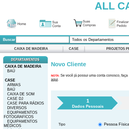
ALL C
Buscar
CAIXA DE MADEIRA
CASE
PROJETOS P
Novo Cliente
CAIXA DE MADEIRA
BAÚ
Se você já possui uma conta conosco, faça 
NOTA:
aqui
.
CASE
ARMAS
BAÚ
CAIXA DE SOM
CASE DJ
1
CASE PARA RÁDIOS
Dados Pessoais
DIVERSOS
EQUIPAMENTOS
FOTOGRAFICOS
EQUIPAMENTOS
Pessoa Físic
Tipo
MÉDICOS