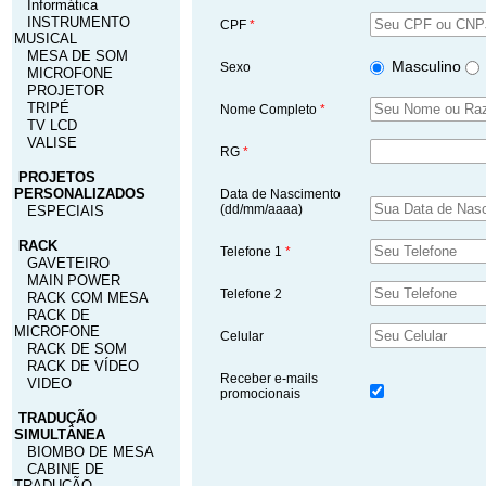
Informática
INSTRUMENTO
CPF
*
MUSICAL
MESA DE SOM
Masculino
Sexo
MICROFONE
PROJETOR
TRIPÉ
Nome Completo
*
TV LCD
VALISE
RG
*
PROJETOS
PERSONALIZADOS
Data de Nascimento
(dd/mm/aaaa)
ESPECIAIS
RACK
Telefone 1
*
GAVETEIRO
MAIN POWER
Telefone 2
RACK COM MESA
RACK DE
MICROFONE
Celular
RACK DE SOM
RACK DE VÍDEO
Receber e-mails
VIDEO
promocionais
TRADUÇÃO
SIMULTÂNEA
BIOMBO DE MESA
CABINE DE
TRADUÇÃO