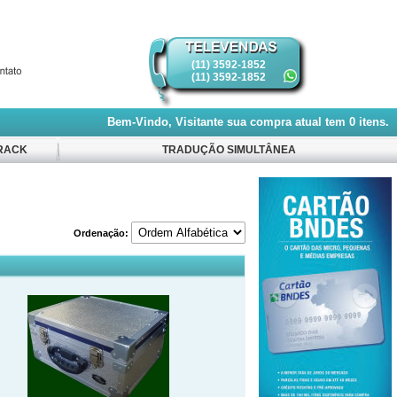
(11) 3592-1852
(11) 3592-1852
Bem-Vindo, Visitante
sua compra atual tem
0
itens.
RACK
TRADUÇÃO SIMULTÂNEA
Ordenação: